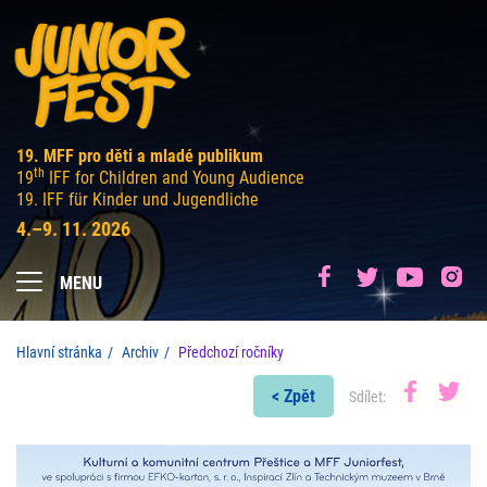
19. MFF pro děti a mladé publikum
th
19
IFF for Children and Young Audience
19. IFF für Kinder und Jugendliche
4.–9. 11. 2026
MENU
Hlavní stránka
Archiv
Předchozí ročníky
< Zpět
Sdílet: