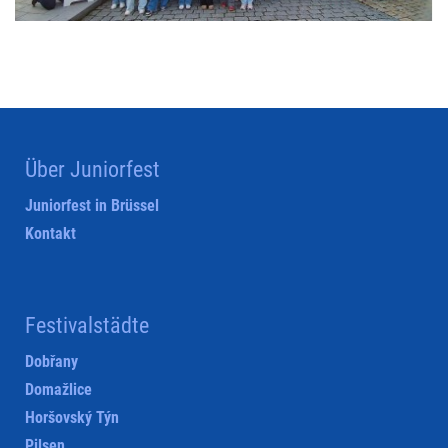
Über Juniorfest
Juniorfest in Brüssel
Kontakt
Festivalstädte
Dobřany
Domažlice
Horšovský Týn
Pilsen