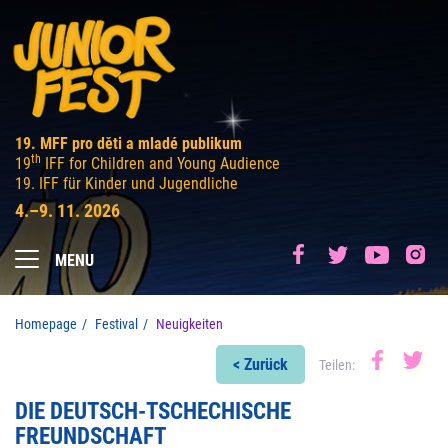
19. MFF pro děti a mladé publikum
th
19
IFF for Children and Young Audience
19. IFF für Kinder und Jugendliche
4.–9. 11. 2026
MENU
Homepage
Festival
Neuigkeiten
< Zurück
Teilen:
DIE DEUTSCH-TSCHECHISCHE
FREUNDSCHAFT