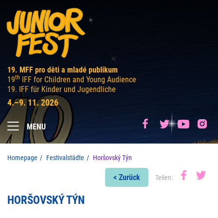
19. MFF pro děti a mladé publikum
th
19
IFF for Children and Young Audience
19. IFF für Kinder und Jugendliche
4.–9. 11. 2026
MENU
Homepage
Festivalstädte
Horšovský Týn
< Zurück
Teilen:
HORŠOVSKÝ TÝN