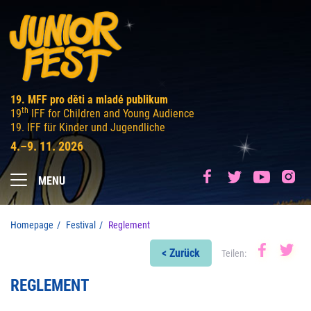
19. MFF pro děti a mladé publikum
th
19
IFF for Children and Young Audience
19. IFF für Kinder und Jugendliche
4.–9. 11. 2026
MENU
Homepage
Festival
Reglement
< Zurück
Teilen:
REGLEMENT