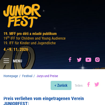
19. MFF pro děti a mladé publikum
th
19
IFF for Children and Young Audience
19. IFF für Kinder und Jugendliche
4.–9. 11. 2026
MENU
Homepage
Festival
Jurys und Preise
< Zurück
Teilen:
Preis verliehen vom eingetragenen Verein
JUNIORFEST: