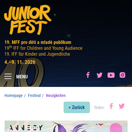
19. MFF pro děti a mladé publikum
th
19
IFF for Children and Young Audience
19. IFF für Kinder und Jugendliche
4.–9. 11. 2026
MENU
Homepage
Festival
Neuigkeiten
< Zurück
Teilen: