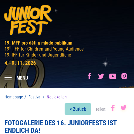
19. MFF pro děti a mladé publikum
th
19
IFF for Children and Young Audience
19. IFF für Kinder und Jugendliche
4.–9. 11. 2026
MENU
Homepage
Festival
Neuigkeiten
< Zurück
Teilen:
FOTOGALERIE DES 16. JUNIORFESTS IST
ENDLICH DA!