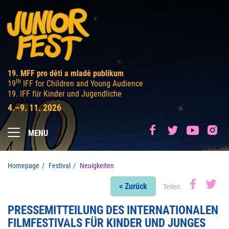
19. MFF pro děti a mladé publikum
th
19
IFF for Children and Young Audience
19. IFF für Kinder und Jugendliche
4.–9. 11. 2026
MENU
Homepage
Festival
Neuigkeiten
< Zurück
Teilen:
PRESSEMITTEILUNG DES INTERNATIONALEN
FILMFESTIVALS FÜR KINDER UND JUNGES