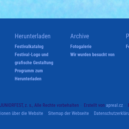
Herunterladen
Archive
P
Festivalkatalog
Fotogalerie
F
Festival-Logo und
Wir wurden besucht von
grafische Gestaltung
Programm zum
Herunterladen
UNIORFEST, z. s., Alle Rechte vorbehalten
Erstellt von
apreal.cz
tionen über die Website
Sitemap der Webseite
Datenschutzerklär