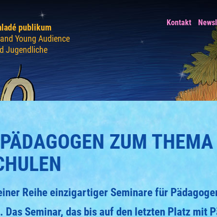
Kontakt
Newsl
mladé publikum
n and Young Audience
nd Jugendliche
 PÄDAGOGEN ZUM THEMA 
SCHULEN
 einer Reihe einzigartiger Seminare für Pädago
Das Seminar, das bis auf den letzten Platz mit P