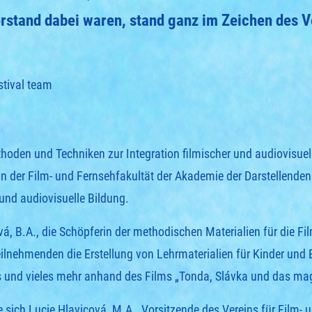
rstand dabei waren, stand ganz im Zeichen des 
stival team
oden und Techniken zur Integration filmischer und audiovisuelle
 an der Film- und Fernsehfakultät der Akademie der Darstellend
und audiovisuelle Bildung.
 B.A., die Schöpferin der methodischen Materialien für die Fil
eilnehmenden die Erstellung von Lehrmaterialien für Kinder und 
ls und vieles mehr anhand des Films „Tonda, Slávka und das mag
ch Lucie Hlavicová, M.A., Vorsitzende des Vereins für Film- u