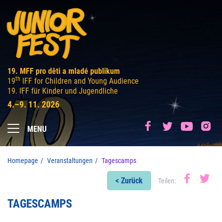
19. MFF pro děti a mladé publikum
th
19
IFF for Children and Young Audience
19. IFF für Kinder und Jugendliche
4.–9. 11. 2026
MENU
Homepage
Veranstaltungen
Tagescamps
< Zurück
Teilen:
TAGESCAMPS