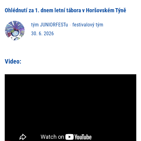
Ohlédnutí za 1. dnem letní tábora v Horšovském Týně
tým JUNIORFESTu
festivalový tým
30. 6. 2026
Video: