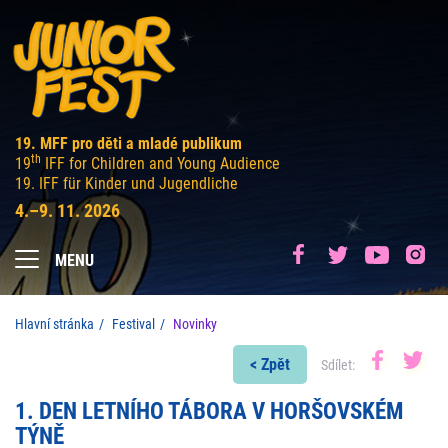
19. MFF pro děti a mladé publikum
th
19
IFF for Children and Young Audience
19. IFF für Kinder und Jugendliche
4.–9. 11. 2026
MENU
Hlavní stránka
Festival
Novinky
< Zpět
Sdílet:
1. DEN LETNÍHO TÁBORA V HORŠOVSKÉM
TÝNĚ