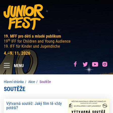
19. MFF pro děti a mladé publikum
th
19
IFF for Children and Young Audience
19. IFF für Kinder und Jugendliche
4.–9. 11. 2026
MENU
Hlavní stránka
Akce
Soutěže
SOUTĚŽE
Výtvarná soutěž: Jaký film tě vždy
potěší?