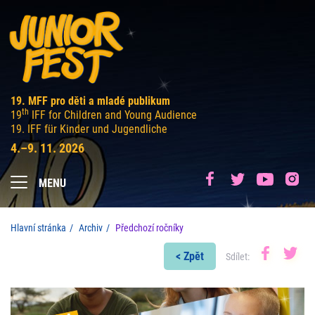
19. MFF pro děti a mladé publikum
th
19
IFF for Children and Young Audience
19. IFF für Kinder und Jugendliche
4.–9. 11. 2026
MENU
Hlavní stránka
Archiv
Předchozí ročníky
< Zpět
Sdílet: