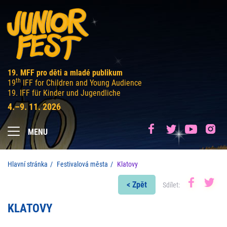
19. MFF pro děti a mladé publikum
th
19
IFF for Children and Young Audience
19. IFF für Kinder und Jugendliche
4.–9. 11. 2026
MENU
Hlavní stránka
Festivalová města
Klatovy
< Zpět
Sdílet:
KLATOVY