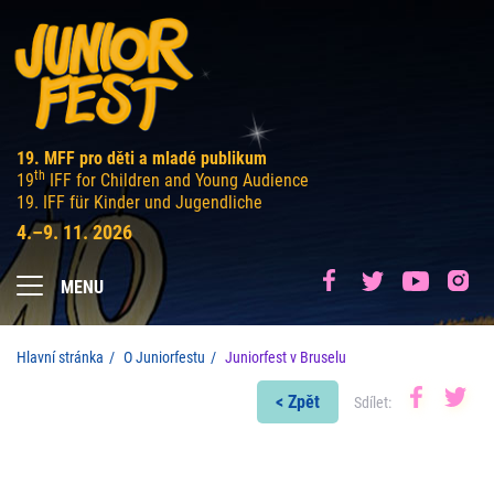
19. MFF pro děti a mladé publikum
th
19
IFF for Children and Young Audience
19. IFF für Kinder und Jugendliche
4.–9. 11. 2026
MENU
Hlavní stránka
O Juniorfestu
Juniorfest v Bruselu
< Zpět
Sdílet: