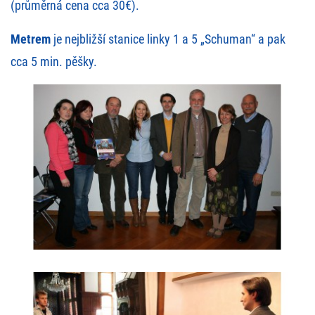
(průměrná cena cca 30€).
Metrem
je nejbližší stanice linky 1 a 5 „Schuman“ a pak
cca 5 min. pěšky.