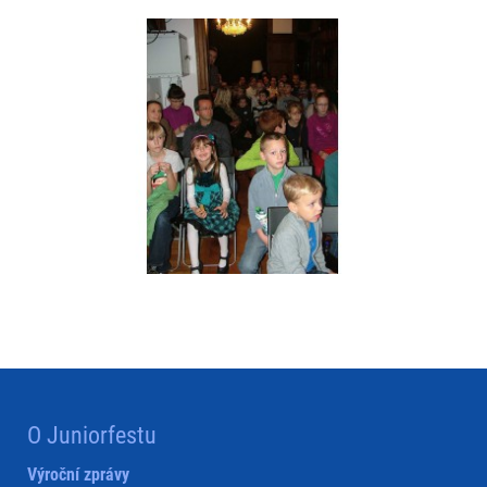
O Juniorfestu
Výroční zprávy