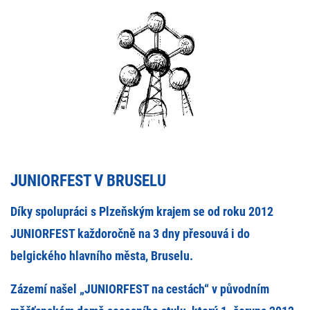
JUNIORFEST V BRUSELU
Díky spolupráci s Plzeňským krajem se od roku 2012
JUNIORFEST každoročně na 3 dny přesouvá i do
belgického hlavního města, Bruselu.
Zázemí našel „JUNIORFEST na cestách“ v původním