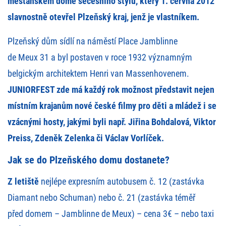
měšťanském domě secesního stylu, který 1. června 2012
slavnostně otevřel Plzeňský kraj, jenž je vlastníkem.
Plzeňský dům sídlí na náměstí Place Jamblinne
de Meux 31 a byl postaven v roce 1932 významným
belgickým architektem Henri van Massenhovenem.
JUNIORFEST zde má každý rok možnost představit nejen
místním krajanům nové české filmy pro děti a mládež i se
vzácnými hosty, jakými byli např. Jiřina Bohdalová, Viktor
Preiss, Zdeněk Zelenka či Václav Vorlíček.
Jak se do Plzeňského domu dostanete?
Z letiště
nejlépe expresním autobusem č. 12 (zastávka
Diamant nebo Schuman) nebo č. 21 (zastávka téměř
před domem – Jamblinne de Meux) – cena 3€ – nebo taxi