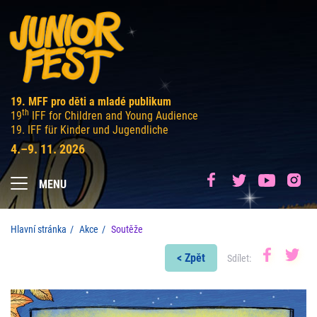
19. MFF pro děti a mladé publikum
th
19
IFF for Children and Young Audience
19. IFF für Kinder und Jugendliche
4.–9. 11. 2026
MENU
Hlavní stránka
Akce
Soutěže
< Zpět
Sdílet: