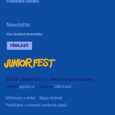
Partnerská nabídka
Newsletter
Chci dostávat Newsletter
PŘIHLÁSIT
© 2026 JUNIORFEST, z. s., Všechna práva vyhrazena
Vytvořil
apreal.cz
Spravuje
CMS Karel
Informace o webu
Mapa stránek
Prohlášení o ochraně osobních údajů