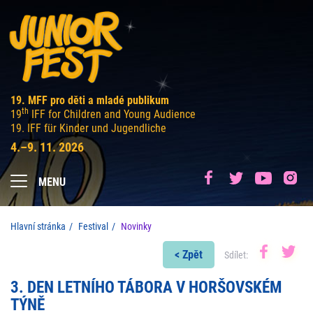
19. MFF pro děti a mladé publikum
th
19
IFF for Children and Young Audience
19. IFF für Kinder und Jugendliche
4.–9. 11. 2026
MENU
Hlavní stránka
Festival
Novinky
< Zpět
Sdílet:
3. DEN LETNÍHO TÁBORA V HORŠOVSKÉM
TÝNĚ