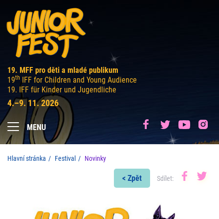
19. MFF pro děti a mladé publikum
th
19
IFF for Children and Young Audience
19. IFF für Kinder und Jugendliche
4.–9. 11. 2026
MENU
Hlavní stránka
Festival
Novinky
< Zpět
Sdílet: