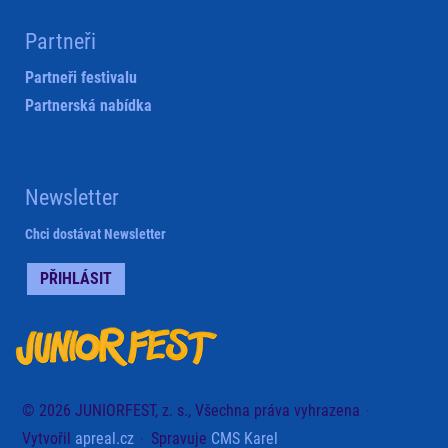
Partneři
Partneři festivalu
Partnerská nabídka
Newsletter
Chci dostávat Newsletter
PŘIHLÁSIT
© 2026 JUNIORFEST, z. s., Všechna práva vyhrazena
Vytvořil
apreal.cz
Spravuje
CMS Karel