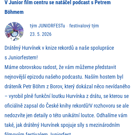
V Junior film centru se natáčel podcast s Petrem
Böhmem
tým JUNIORFESTu
festivalový tým
23. 5. 2026
Drátěný Hurvínek v knize rekordů a naše spolupráce
s Juniorfestem!
Máme obrovskou radost, že vám můžeme představit
nejnovější epizodu našeho podcastu. Naším hostem byl
dráteník Petr Böhm z Borov, který dokázal něco nevídaného
– vyrobil plně funkční loutku Hurvínka z drátu, se kterou se
oficiálně zapsal do České knihy rekordů!V rozhovoru se ale
nedozvíte jen detaily o této unikátní loutce. Odhalíme vám
také, jak drátěný Hurvínek spojuje síly s mezinárodním
filmovým festivalem Juniorfest.