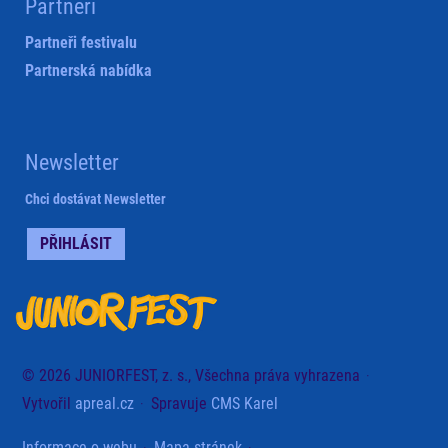
Partneři
Partneři festivalu
Partnerská nabídka
Newsletter
Chci dostávat Newsletter
PŘIHLÁSIT
© 2026 JUNIORFEST, z. s., Všechna práva vyhrazena
Vytvořil
apreal.cz
Spravuje
CMS Karel
Informace o webu
Mapa stránek