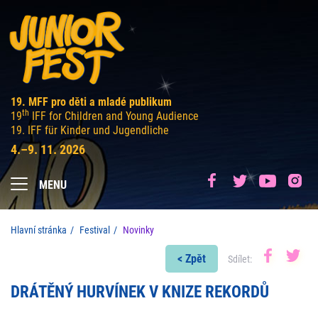
19. MFF pro děti a mladé publikum
th
19
IFF for Children and Young Audience
19. IFF für Kinder und Jugendliche
4.–9. 11. 2026
MENU
Hlavní stránka
Festival
Novinky
< Zpět
Sdílet:
DRÁTĚNÝ HURVÍNEK V KNIZE REKORDŮ