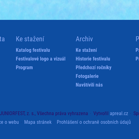
ta
Ke stažení
Archiv
P
Katalog festivalu
Ke stažení
P
Festivalové logo a vizuál
Historie festivalu
P
Program
Předchozí ročníky
Fotogalerie
Navštívili nás
JUNIORFEST, z. s., Všechna práva vyhrazena
Vytvořil
apreal.cz
Sp
ce o webu
Mapa stránek
Prohlášení o ochraně osobních údajů