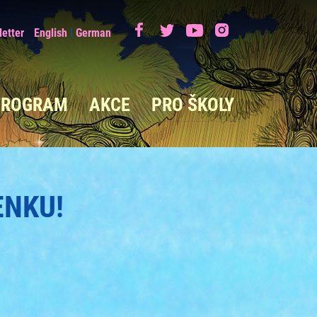
|
etter
English
German
PROGRAM
AKCE
PRO ŠKOLY
ENKU!