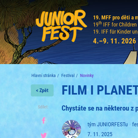
19. MFF pro děti a 
th
19
IFF for Childre
19. IFF für Kinder u
4.–9. 11. 2026
Hlavní stránka
Festival
Novinky
FILM I PLANE
< Zpět
Chystáte se na některou z
Sdílet:
tým JUNIORFESTu
fe
7. 11. 2025