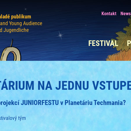
Kontakt
Newsl
mladé publikum
n and Young Audience
nd Jugendliche
FESTIVAL
TÁRIUM NA JEDNU VSTUP
 projekcí JUNIORFESTU v Planetáriu Techmania?
stivalový tým