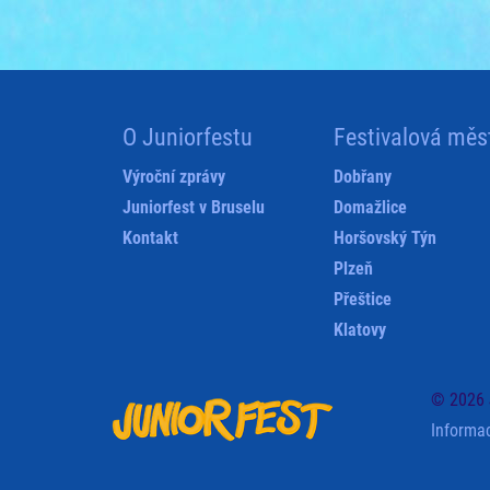
O Juniorfestu
Festivalová měs
Výroční zprávy
Dobřany
Juniorfest v Bruselu
Domažlice
Kontakt
Horšovský Týn
Plzeň
Přeštice
Klatovy
© 2026 
Informa