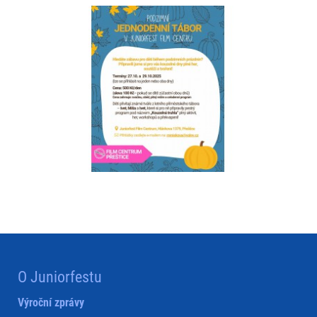
O Juniorfestu
Výroční zprávy