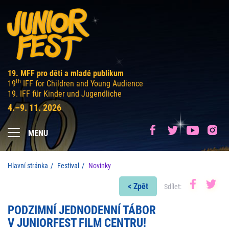
19. MFF pro děti a mladé publikum
th
19
IFF for Children and Young Audience
19. IFF für Kinder und Jugendliche
4.–9. 11. 2026
MENU
Hlavní stránka
Festival
Novinky
< Zpět
Sdílet:
PODZIMNÍ JEDNODENNÍ TÁBOR
V JUNIORFEST FILM CENTRU!