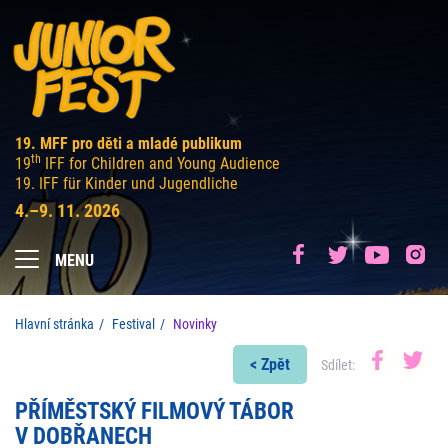
19. MFF pro děti a mladé publikum
th
19
IFF for Children and Young Audience
19. IFF für Kinder und Jugendliche
4.–9. 11. 2026
MENU
Hlavní stránka
Festival
Novinky
< Zpět
Sdílet:
PŘÍMĚSTSKÝ FILMOVÝ TÁBOR
V DOBŘANECH