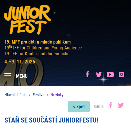
19. MFF pro děti a mladé publikum
th
19
IFF for Children and Young Audience
19. IFF für Kinder und Jugendliche
4.–9. 11. 2026
MENU
Hlavní stránka
Festival
Novinky
< Zpět
Sdílet:
STAŇ SE SOUČÁSTÍ JUNIORFESTU!