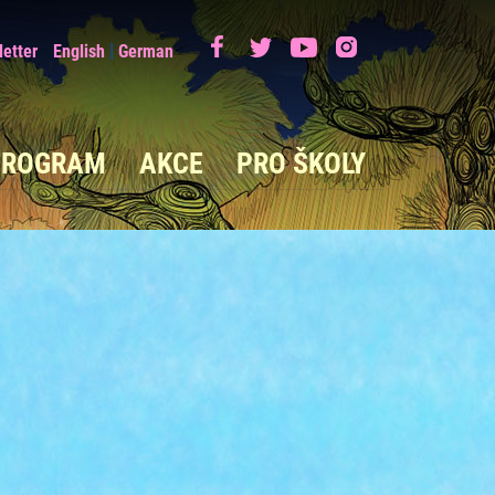
|
etter
English
German
PROGRAM
AKCE
PRO ŠKOLY