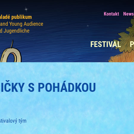
Kontakt
Newsl
mladé publikum
n and Young Audience
nd Jugendliche
FESTIVAL
NIČKY S POHÁDKOU
stivalový tým