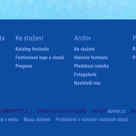
ta
Ke stažení
Archiv
P
Katalog festivalu
Ke stažení
P
Festivalové logo a vizuál
Historie festivalu
P
Program
Předchozí ročníky
Fotogalerie
Navštívili nás
JUNIORFEST, z. s., Všechna práva vyhrazena
Vytvořil
apreal.cz
Sp
ce o webu
Mapa stránek
Prohlášení o ochraně osobních údajů