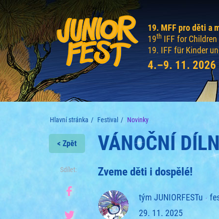
19. MFF pro děti a 
th
19
IFF for Childre
19. IFF für Kinder u
4.–9. 11. 2026
Hlavní stránka
Festival
Novinky
VÁNOČNÍ DÍL
< Zpět
Zveme děti i dospělé!
Sdílet:
tým JUNIORFESTu
fe
29. 11. 2025