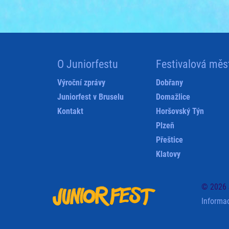
O Juniorfestu
Festivalová měs
Výroční zprávy
Dobřany
Juniorfest v Bruselu
Domažlice
Kontakt
Horšovský Týn
Plzeň
Přeštice
Klatovy
© 2026 
Informa