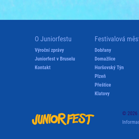
O Juniorfestu
Festivalová měs
Výroční zprávy
Dobřany
Juniorfest v Bruselu
Domažlice
Kontakt
Horšovský Týn
Plzeň
Přeštice
Klatovy
© 2026 
Informa