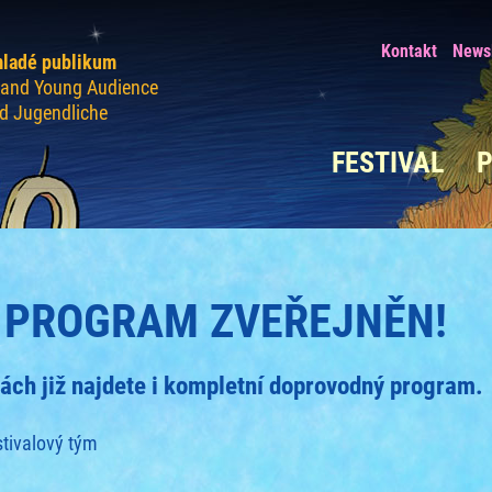
Kontakt
Newsl
mladé publikum
n and Young Audience
nd Jugendliche
FESTIVAL
PROGRAM ZVEŘEJNĚN!
ch již najdete i kompletní doprovodný program.
stivalový tým