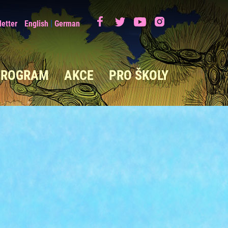
|
etter
English
German
PROGRAM
AKCE
PRO ŠKOLY