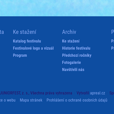
ta
Ke stažení
Archiv
P
Katalog festivalu
Ke stažení
P
Festivalové logo a vizuál
Historie festivalu
P
Program
Předchozí ročníky
Fotogalerie
Navštívili nás
JUNIORFEST, z. s., Všechna práva vyhrazena
Vytvořil
apreal.cz
Sp
ce o webu
Mapa stránek
Prohlášení o ochraně osobních údajů