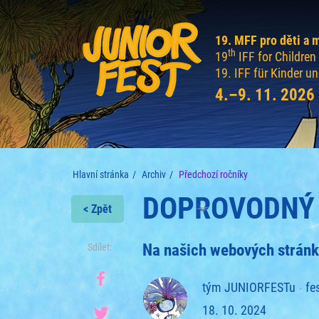
19. MFF pro děti a 
th
19
IFF for Childre
19. IFF für Kinder u
4.–9. 11. 2026
Hlavní stránka
Archiv
Předchozí ročníky
DOPROVODNÝ 
< Zpět
Na našich webových stránká
Sdílet:
tým JUNIORFESTu
fe
18. 10. 2024