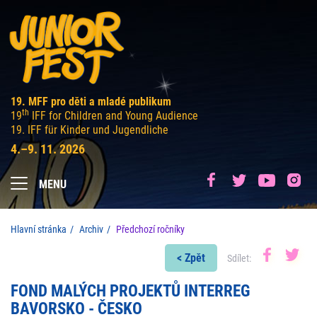
19. MFF pro děti a mladé publikum
th
19
IFF for Children and Young Audience
19. IFF für Kinder und Jugendliche
4.–9. 11. 2026
MENU
Hlavní stránka
Archiv
Předchozí ročníky
< Zpět
Sdílet:
FOND MALÝCH PROJEKTŮ INTERREG
BAVORSKO - ČESKO