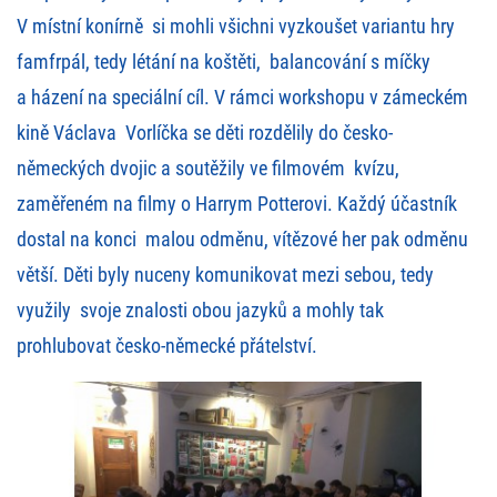
V místní konírně si mohli všichni vyzkoušet variantu hry
famfrpál, tedy létání na koštěti, balancování s míčky
a házení na speciální cíl. V rámci workshopu v zámeckém
kině Václava Vorlíčka se děti rozdělily do česko-
německých dvojic a soutěžily ve filmovém kvízu,
zaměřeném na filmy o Harrym Potterovi. Každý účastník
dostal na konci malou odměnu, vítězové her pak odměnu
větší. Děti byly nuceny komunikovat mezi sebou, tedy
využily svoje znalosti obou jazyků a mohly tak
prohlubovat česko-německé přátelství.