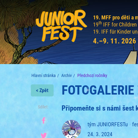
19. MFF pro děti a 
th
19
IFF for Childre
19. IFF für Kinder u
4.–9. 11. 2026
Hlavní stránka
Archiv
Předchozí ročníky
FOTOGALERIE 
< Zpět
Připomeňte si s námi šest
Sdílet:
tým JUNIORFESTu
fe
24. 3. 2024