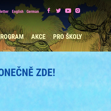
|
etter
English
German
PROGRAM
AKCE
PRO ŠKOLY
KONEČNĚ ZDE!