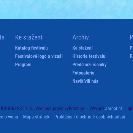
ta
Ke stažení
Archiv
P
Katalog festivalu
Ke stažení
P
Festivalové logo a vizuál
Historie festivalu
P
Program
Předchozí ročníky
Fotogalerie
Navštívili nás
JUNIORFEST, z. s., Všechna práva vyhrazena
Vytvořil
apreal.cz
Sp
ce o webu
Mapa stránek
Prohlášení o ochraně osobních údajů