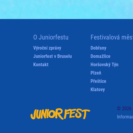
O Juniorfestu
Festivalová měs
Výroční zprávy
Dobřany
Juniorfest v Bruselu
Domažlice
Kontakt
Horšovský Týn
Plzeň
Přeštice
Klatovy
© 2026 
Informa