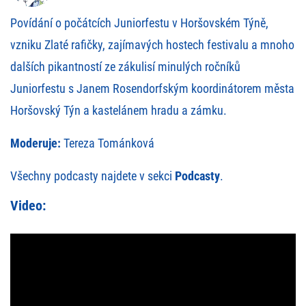
Povídání o počátcích Juniorfestu v Horšovském Týně,
vzniku Zlaté rafičky, zajímavých hostech festivalu a mnoho
dalších pikantností ze zákulisí minulých ročníků
Juniorfestu s Janem Rosendorfským koordinátorem města
Horšovský Týn a kastelánem hradu a zámku.
Moderuje:
Tereza Tománková
Všechny podcasty najdete v sekci
Podcasty
.
Video: