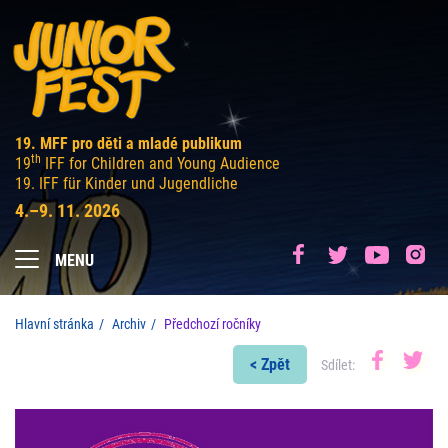
19. MFF pro děti a mladé publikum
th
19
IFF for Children and Young Audience
19. IFF für Kinder und Jugendliche
4.–9. 11. 2026
MENU
Hlavní stránka
Archiv
Předchozí ročníky
< Zpět
Sdílet: