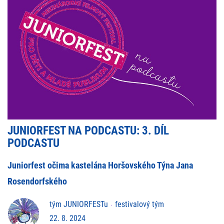
JUNIORFEST NA PODCASTU: 3. DÍL
PODCASTU
Juniorfest očima kastelána Horšovského Týna Jana
Rosendorfského
tým JUNIORFESTu
festivalový tým
22. 8. 2024