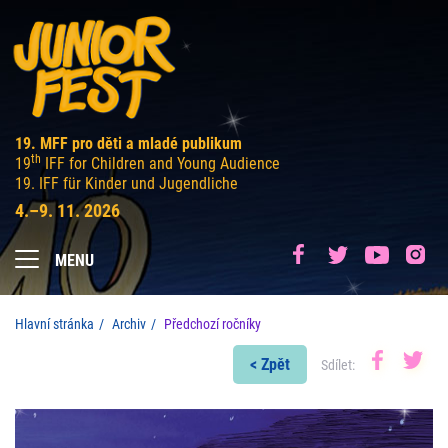
19. MFF pro děti a mladé publikum
th
19
IFF for Children and Young Audience
19. IFF für Kinder und Jugendliche
4.–9. 11. 2026
MENU
Hlavní stránka
Archiv
Předchozí ročníky
< Zpět
Sdílet: