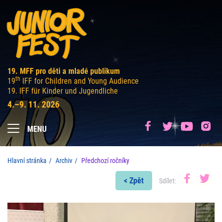
19. MFF pro děti a mladé publikum
th
19
IFF for Children and Young Audience
19. IFF für Kinder und Jugendliche
4.–9. 11. 2026
MENU
Hlavní stránka
Archiv
Předchozí ročníky
< Zpět
Sdílet: