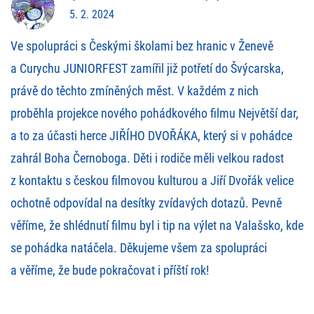
5. 2. 2024
Ve spolupráci s Českými školami bez hranic v Ženevě
a Curychu JUNIORFEST zamířil již potřetí do Švýcarska,
právě do těchto zmíněných měst. V každém z nich
proběhla projekce nového pohádkového filmu Největší dar,
a to za účasti herce JIŘÍHO DVOŘÁKA, který si v pohádce
zahrál Boha Černoboga. Děti i rodiče měli velkou radost
z kontaktu s českou filmovou kulturou a Jiří Dvořák velice
ochotně odpovídal na desítky zvídavých dotazů. Pevně
věříme, že shlédnutí filmu byl i tip na výlet na Valašsko, kde
se pohádka natáčela. Děkujeme všem za spolupráci
a věříme, že bude pokračovat i příští rok!