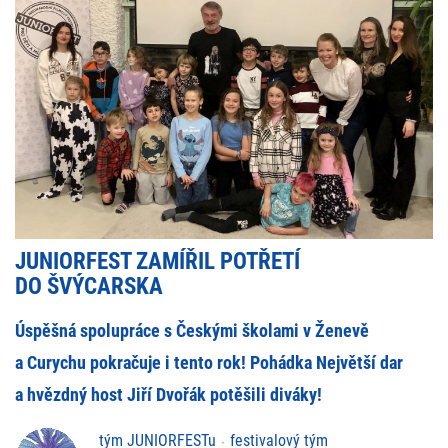
JUNIORFEST ZAMÍŘIL POTŘETÍ
DO ŠVÝCARSKA
Úspěšná spolupráce s Českými školami v Ženevě
a Curychu pokračuje i tento rok! Pohádka Největší dar
a hvězdný host Jiří Dvořák potěšili diváky!
tým JUNIORFESTu
festivalový tým