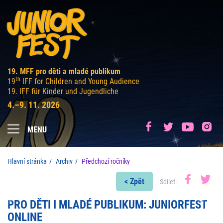
19. MFF pro děti a mladé publikum
th
19
IFF for Children and Young Audience
19. IFF für Kinder und Jugendliche
4.–9. 11. 2026
MENU
Hlavní stránka
Archiv
Předchozí ročníky
< Zpět
Sdílet:
PRO DĚTI I MLADÉ PUBLIKUM: JUNIORFEST
ONLINE