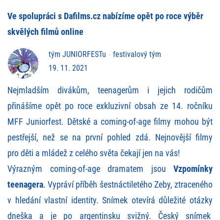
Ve spolupráci s Dafilms.cz nabízíme opět po roce výběr
skvělých filmů online
tým JUNIORFESTu
festivalový tým
19. 11. 2021
Nejmladším divákům, teenagerům i jejich rodičům
přinášíme opět po roce exkluzivní obsah ze 14. ročníku
MFF Juniorfest. Dětské a coming-of-age filmy mohou být
pestřejší, než se na první pohled zdá. Nejnovější filmy
pro děti a mládež z celého světa čekají jen na vás!
Výrazným coming-of-age dramatem jsou
Vzpomínky
teenagera
. Vypráví příběh šestnáctiletého Zeby, ztraceného
v hledání vlastní identity. Snímek otevírá důležité otázky
dneška a je po argentinsku svižný. Český snímek