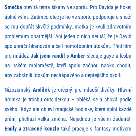
Smečka
otevírá téma šikany ve sportu. Pro Davida je hokej
úplně vším. Zatímco otec je ho ve sportu podporuje a snaží
se mu dopřát skvělé podmínky, matka je kvůli zdravotním
problémům opatrnější. Ani jeden z nich netuší, že je David
spoluhráči šikanován a čelí homofobním útokům. Třetí film
pro mládež
Jak jsem randil s Amber
sleduje gaye a lesbu
na irském maloměstě, kteří spolu začnou naoko chodit,
aby zabránili útokům nechápavého a nepřejícího okolí.
Nizozemský
Andílek
je určený pro mladší diváky. Hlavní
hrdinka je trochu outsiderkou – obléká se a chová podle
svého. Když ale objeví magické hodinky, které splní každé
přání, přichází velká změna. Najednou je všemi žádaná!
Emily a ztracené kouzlo
také pracuje s fantasy motivem