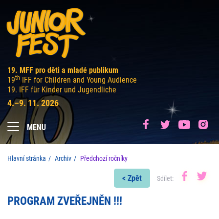
19. MFF pro děti a mladé publikum
th
19
IFF for Children and Young Audience
19. IFF für Kinder und Jugendliche
4.–9. 11. 2026
MENU
Hlavní stránka
Archiv
Předchozí ročníky
< Zpět
Sdílet:
PROGRAM ZVEŘEJNĚN !!!