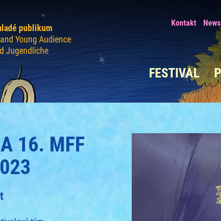
Kontakt
Newsl
mladé publikum
n and Young Audience
nd Jugendliche
FESTIVAL
A 16. MFF
023
t