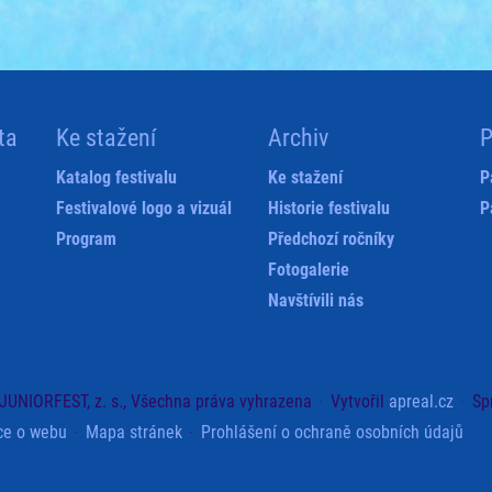
ta
Ke stažení
Archiv
P
Katalog festivalu
Ke stažení
P
Festivalové logo a vizuál
Historie festivalu
P
Program
Předchozí ročníky
Fotogalerie
Navštívili nás
JUNIORFEST, z. s., Všechna práva vyhrazena
Vytvořil
apreal.cz
Sp
ce o webu
Mapa stránek
Prohlášení o ochraně osobních údajů