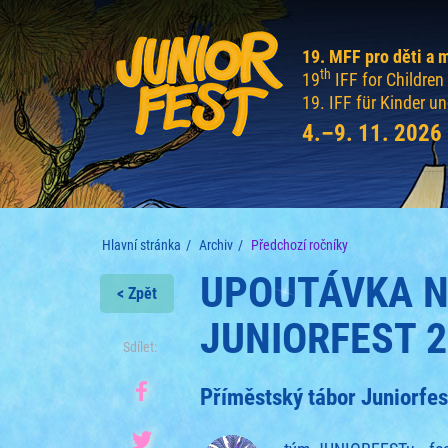
19. MFF pro děti a 
th
19
IFF for Childre
19. IFF für Kinder u
4.–9. 11. 2026
Hlavní stránka
Archiv
Předchozí ročníky
UPOUTÁVKA N
< Zpět
JUNIORFEST 2
Sdílet:
Příměstský tábor Juniorfes