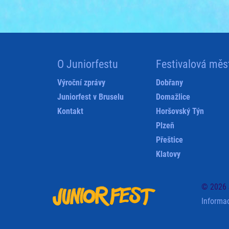
O Juniorfestu
Festivalová měs
Výroční zprávy
Dobřany
Juniorfest v Bruselu
Domažlice
Kontakt
Horšovský Týn
Plzeň
Přeštice
Klatovy
© 2026 
Informa