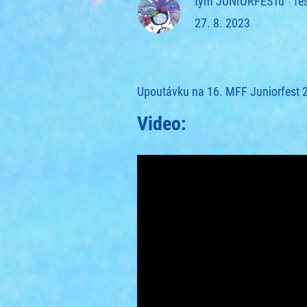
tým JUNIORFESTu
fe
27. 8. 2023
Upoutávku na 16. MFF Juniorfest 20
Video: