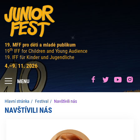
19. MFF pro děti a mladé publikum
th
19
IFF for Children and Young Audience
19. IFF für Kinder und Jugendliche
4.–9. 11. 2026
MENU
Hlavní stránka
Festival
Navštívili nás
NAVŠTÍVILI NÁS