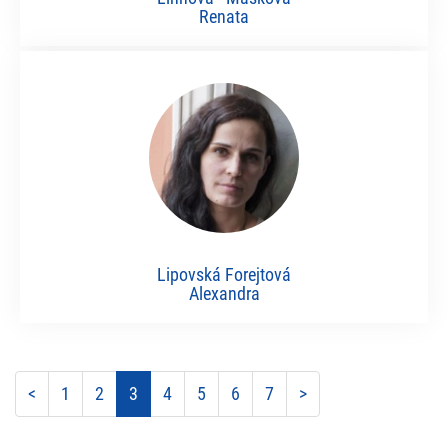
Renata
Lipovská Forejtová
Alexandra
<
1
2
3
4
5
6
7
>