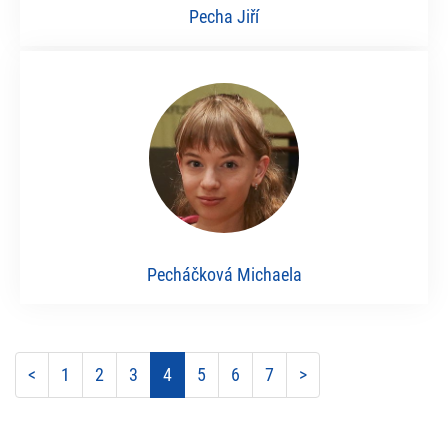
Pecha Jiří
Pecháčková Michaela
<
1
2
3
4
5
6
7
>