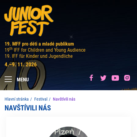
19. MFF pro děti a mladé publikum
th
19
IFF for Children and Young Audience
19. IFF für Kinder und Jugendliche
4.–9. 11. 2026
MENU
Hlavní stránka
Festival
Navštívili nás
NAVŠTÍVILI NÁS