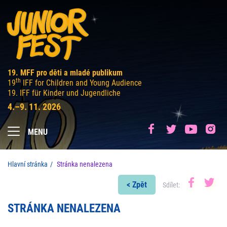
19. MFF pro děti a mladé publikum
th
19
IFF for Children and Young Audience
19. IFF für Kinder und Jugendliche
4.–9. 11. 2026
MENU
Hlavní stránka
Stránka nenalezena
< Zpět
Sdílet:
STRÁNKA NENALEZENA