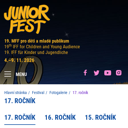
19. MFF pro děti a mladé publikum
th
19
IFF for Children and Young Audience
19. IFF für Kinder und Jugendliche
4.–9. 11. 2026
MENU
Hlavní stránka
Festival
Fotogalerie
17. ročník
17. ROČNÍK
17. ROČNÍK
16. ROČNÍK
15. ROČNÍK