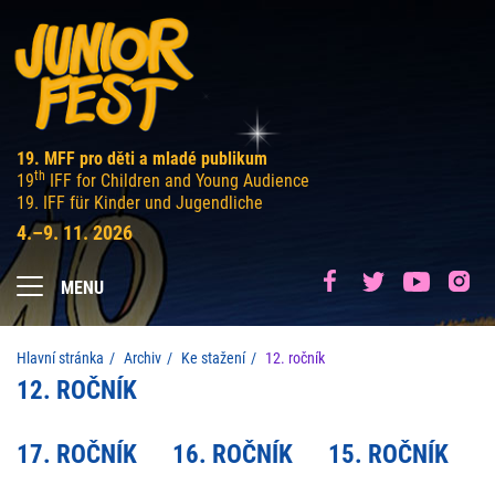
19. MFF pro děti a mladé publikum
th
19
IFF for Children and Young Audience
19. IFF für Kinder und Jugendliche
4.–9. 11. 2026
MENU
Hlavní stránka
Archiv
Ke stažení
12. ročník
12. ROČNÍK
17. ROČNÍK
16. ROČNÍK
15. ROČNÍK