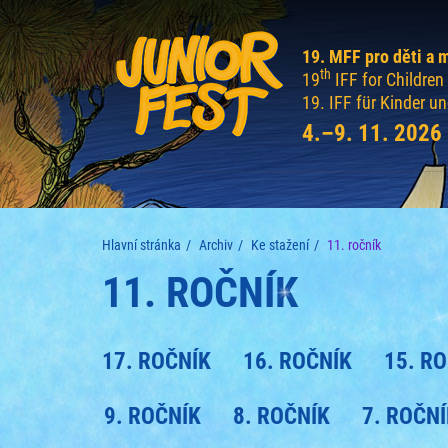
19. MFF pro děti a 
th
19
IFF for Childre
19. IFF für Kinder u
4.–9. 11. 2026
Hlavní stránka
Archiv
Ke stažení
11. ročník
11. ROČNÍK
17. ROČNÍK
16. ROČNÍK
15. R
9. ROČNÍK
8. ROČNÍK
7. ROČN