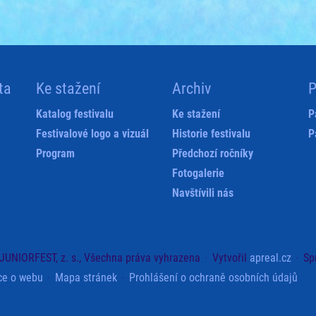
ta
Ke stažení
Archiv
P
Katalog festivalu
Ke stažení
P
Festivalové logo a vizuál
Historie festivalu
P
Program
Předchozí ročníky
Fotogalerie
Navštívili nás
JUNIORFEST, z. s., Všechna práva vyhrazena
Vytvořil
apreal.cz
Sp
ce o webu
Mapa stránek
Prohlášení o ochraně osobních údajů