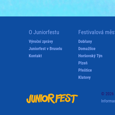
O Juniorfestu
Festivalová měs
Výroční zprávy
Dobřany
Juniorfest v Bruselu
Domažlice
Kontakt
Horšovský Týn
Plzeň
Přeštice
Klatovy
© 2026 
Informa