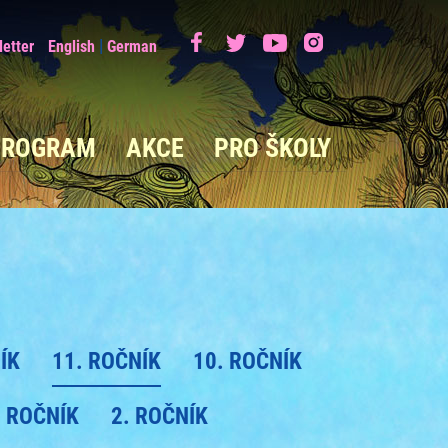
|
etter
English
German
PROGRAM
AKCE
PRO ŠKOLY
ÍK
11. ROČNÍK
10. ROČNÍK
. ROČNÍK
2. ROČNÍK